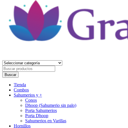
Gracia Divina
Tienda Holística
Buscar
por
Buscar
Primary
Tienda
Menu
Combos
Sahumerios y +
Conos
Dhoop (Sahumerio sin palo)
Porta Sahumerios
Porta Dhoop
Sahumerios en Varillas
Hornillos