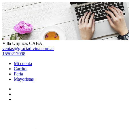
Skip
to
content
Villa Urquiza, CABA
ventas@graciadivina.com.ar
1550217098
Mi cuenta
Carrito
Feria
Mayoristas
Facebook
Instagram
TikTok