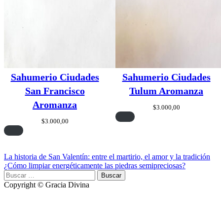
Sahumerio Ciudades
Sahumerio Ciudades
San Francisco
Tulum Aromanza
Aromanza
$
3.000,00
$
3.000,00
Navegación
La historia de San Valentín: entre el martirio, el amor y la tradición
¿Cómo limpiar energéticamente las piedras semipreciosas?
de
Buscar:
entradas