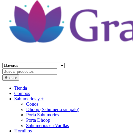
Gracia Divina
Tienda Holística
Buscar
por
Buscar
Primary
Tienda
Menu
Combos
Sahumerios y +
Conos
Dhoop (Sahumerio sin palo)
Porta Sahumerios
Porta Dhoop
Sahumerios en Varillas
Hornillos