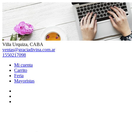
Skip
to
content
Villa Urquiza, CABA
ventas@graciadivina.com.ar
1550217098
Mi cuenta
Carrito
Feria
Mayoristas
Facebook
Instagram
TikTok