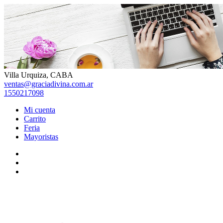
Skip
to
content
Villa Urquiza, CABA
ventas@graciadivina.com.ar
1550217098
Mi cuenta
Carrito
Feria
Mayoristas
Facebook
Instagram
TikTok