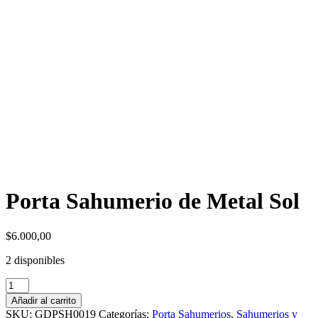
Porta Sahumerio de Metal Sol
$
6.000,00
2 disponibles
Porta
Sahumerio
Añadir al carrito
de
SKU:
GDPSH0019
Categorías:
Porta Sahumerios
,
Sahumerios y