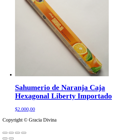
$750,00
la
hasta
página
$3.000,00
de
producto
Sahumerio de Naranja Caja
Hexagonal Liberty Importado
$
2.000,00