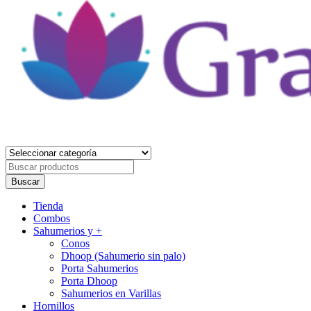
Gracia Divina
Tienda Holística
Buscar
por
Buscar
Primary
Tienda
Menu
Combos
Sahumerios y +
Conos
Dhoop (Sahumerio sin palo)
Porta Sahumerios
Porta Dhoop
Sahumerios en Varillas
Hornillos