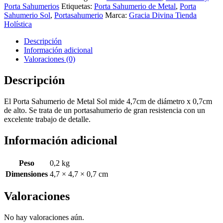
Metal
Porta Sahumerios
Etiquetas:
Porta Sahumerio de Metal
,
Porta
Sol
Sahumerio Sol
,
Portasahumerio
Marca:
Gracia Divina Tienda
cantidad
Holística
Descripción
Información adicional
Valoraciones (0)
Descripción
El Porta Sahumerio de Metal Sol mide 4,7cm de diámetro x 0,7cm
de alto. Se trata de un portasahumerio de gran resistencia con un
excelente trabajo de detalle.
Información adicional
Peso
0,2 kg
Dimensiones
4,7 × 4,7 × 0,7 cm
Valoraciones
No hay valoraciones aún.