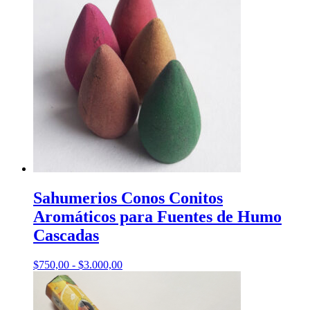
Este
producto
Sahumerios Conos Conitos
tiene
Aromáticos para Fuentes de Humo
múltiples
variantes.
Cascadas
Las
opciones
Rango
$
750,00
-
$
3.000,00
se
de
pueden
precios:
elegir
desde
en