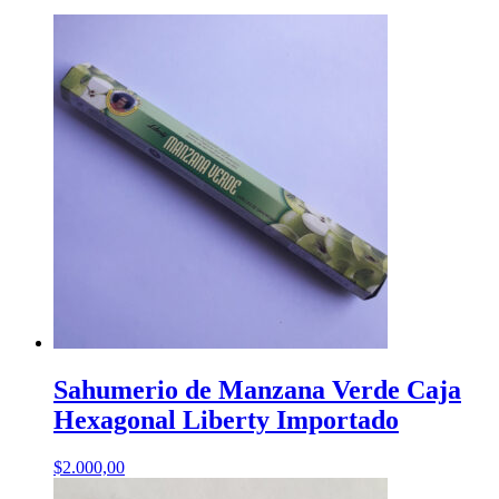
Sahumerio de Manzana Verde Caja
Hexagonal Liberty Importado
$
2.000,00