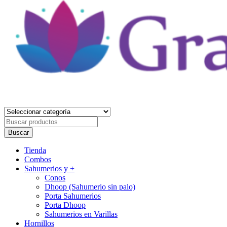
Gracia Divina
Tienda Holística
Buscar
por
Buscar
Primary
Tienda
Menu
Combos
Sahumerios y +
Conos
Dhoop (Sahumerio sin palo)
Porta Sahumerios
Porta Dhoop
Sahumerios en Varillas
Hornillos