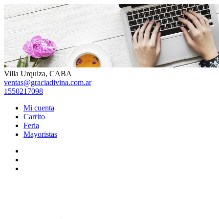
Skip
to
content
Villa Urquiza, CABA
ventas@graciadivina.com.ar
1550217098
Mi cuenta
Carrito
Feria
Mayoristas
Facebook
Instagram
TikTok