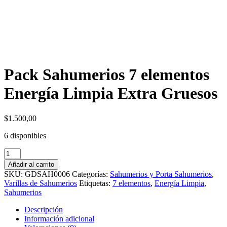
Pack Sahumerios 7 elementos
Energía Limpia Extra Gruesos
$
1.500,00
6 disponibles
Pack
Sahumerios
Añadir al carrito
7
SKU:
GDSAH0006
Categorías:
Sahumerios y Porta Sahumerios
,
elementos
Varillas de Sahumerios
Etiquetas:
7 elementos
,
Energía Limpia
,
Energía
Sahumerios
Limpia
Extra
Descripción
Gruesos
Información adicional
cantidad