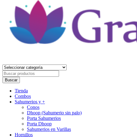
Gracia Divina
Tienda Holística
Buscar
por
Buscar
Primary
Tienda
Menu
Combos
Sahumerios y +
Conos
Dhoop (Sahumerio sin palo)
Porta Sahumerios
Porta Dhoop
Sahumerios en Varillas
Hornillos