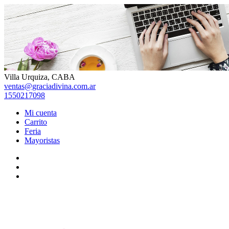
Skip
to
content
Villa Urquiza, CABA
ventas@graciadivina.com.ar
1550217098
Mi cuenta
Carrito
Feria
Mayoristas
Facebook
Instagram
TikTok