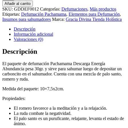
Pachamama
Añadir al carrito
Descarga
SKU:
GDDEF0012
Categorías:
Defumaciones
,
Más productos
Energía
Etiquetas:
Defumación Pachamama
,
Elementos para Defumación
,
Abundancia
Insumos para sahumadores
Marca:
Gracia Divina Tienda Holística
cantidad
Descripción
Información adicional
Valoraciones (0)
Descripción
El paquete de defumación Pachamama Descarga Energía
Abundancia pesa 30gr. y sirve para sahumar luego de depositar un
carboncito en el sahumador. Cuenta con una mezcla de palo santo,
romero y ruda.
Medida del paquete: 10×7,5x2cm.
Propiedades:
El romero favorece a la meditación y a la relajación.
La ruda combate la negatividad.
El palo santo es un puruficante, relajante, levanta el estado de
ánimo.