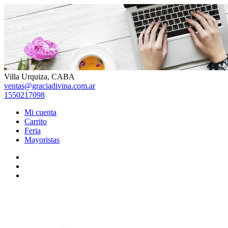
Skip
to
content
Villa Urquiza, CABA
ventas@graciadivina.com.ar
1550217098
Mi cuenta
Carrito
Feria
Mayoristas
Facebook
Instagram
TikTok