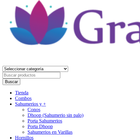
Gracia Divina
Tienda Holística
Buscar
por
Buscar
Primary
Tienda
Menu
Combos
Sahumerios y +
Conos
Dhoop (Sahumerio sin palo)
Porta Sahumerios
Porta Dhoop
Sahumerios en Varillas
Hornillos