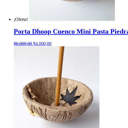
¡Oferta!
Porta Dhoop Cuenco Mini Pasta Piedr
El
El
$
6.000,00
$
4.000,00
precio
precio
original
actual
era:
es:
$6.000,00.
$4.000,00.