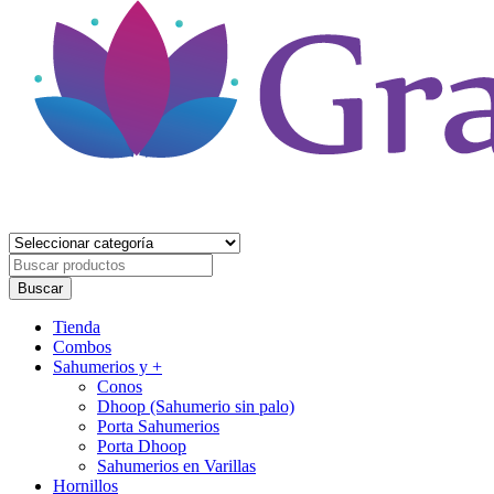
Gracia Divina
Tienda Holística
Buscar
por
Buscar
Primary
Tienda
Menu
Combos
Sahumerios y +
Conos
Dhoop (Sahumerio sin palo)
Porta Sahumerios
Porta Dhoop
Sahumerios en Varillas
Hornillos