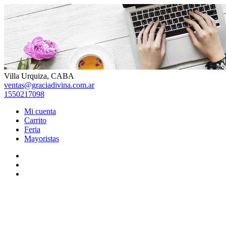
Skip
to
content
Villa Urquiza, CABA
ventas@graciadivina.com.ar
1550217098
Mi cuenta
Carrito
Feria
Mayoristas
Facebook
Instagram
TikTok